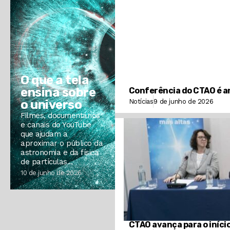
O que a tela
ensina sobre
Conferência do CTAO é a
o universo
Notícias
9 de junho de 2026
Filmes, documentários
e canais do YouTube
que ajudam a
aproximar o público da
astronomia e da física
de partículas...
10 de junho de 2026
CTAO avança para o iníci