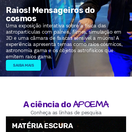
Raios! Mensageiros do
cosmos
Uma exposição interativa sobre a física das
astropartículas com painéis, filmes, simulação em
3D e uma câmara de faíscas sensível a múons! A
experiência apresenta temas como raios cósmicos,
astronomia gama e os objetos astrofísicos que
emitem raios gama.
SAIBA MAIS
APOEMA
A ciência do
Conheça as linhas de pesquisa
MATÉRIA ESCURA