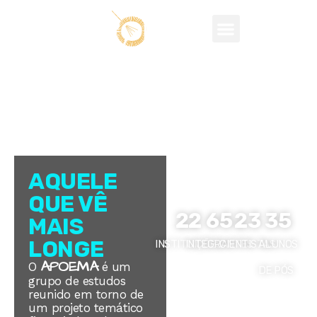
O universo
AQUELE
APOEMA
QUE VÊ
22
65
23
35
MAIS
LONGE
INSTITUIÇÕES
INTEGRANTES
CIENTISTAS
ALUNOS
APOEMA
O
é um
DE PÓS
grupo de estudos
reunido em torno de
um projeto temático