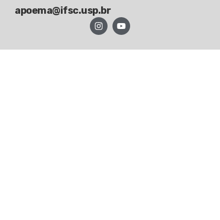
apoema@ifsc.usp.br