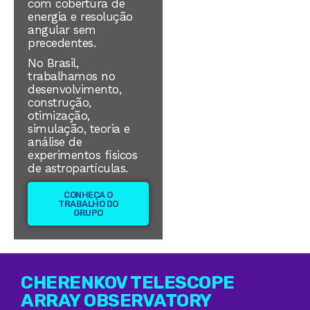
com cobertura de
energia e resolução
angular sem
precedentes.
No Brasil,
trabalhamos no
desenvolvimento,
construção,
otimização,
simulação, teoria e
análise de
experimentos físicos
de astropartículas.
CONHEÇA O
TRABALHO DO
GRUPO
CHERENKOV TELESCOPE
ARRAY OBSERVATORY