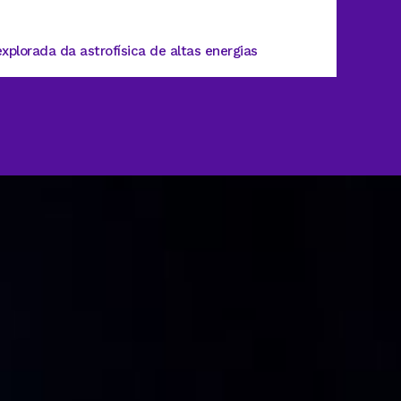
Propa
lorada da astrofísica de altas energias
Entre a