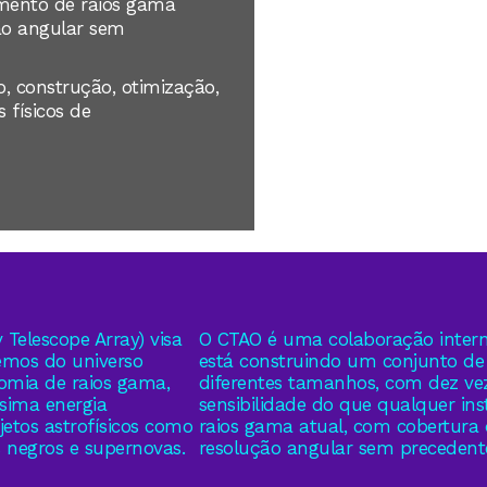
umento de raios gama
ão angular sem
, construção, otimização,
 físicos de
Telescope Array) visa
O CTAO é uma colaboração intern
emos do universo
está construindo um conjunto de 
nomia de raios gama,
diferentes tamanhos, com dez ve
ssima energia
sensibilidade do que qualquer in
etos astrofísicos como
raios gama atual, com cobertura 
s negros e supernovas.
resolução angular sem precedent