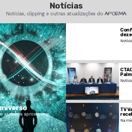
Notícias
APOEMA
Notícias, clipping e outras atualizações do
Conf
deze
Notíci
CTAO
Palm
Notíci
 universo
TV V
ue ajudam a aproximar o
rece
...
Na míd