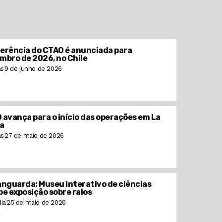
erência do CTAO é anunciada para
mbro de 2026, no Chile
as
9 de junho de 2026
 avança para o início das operações em La
a
as
27 de maio de 2026
anguarda: Museu interativo de ciências
be exposição sobre raios
ia
25 de maio de 2026