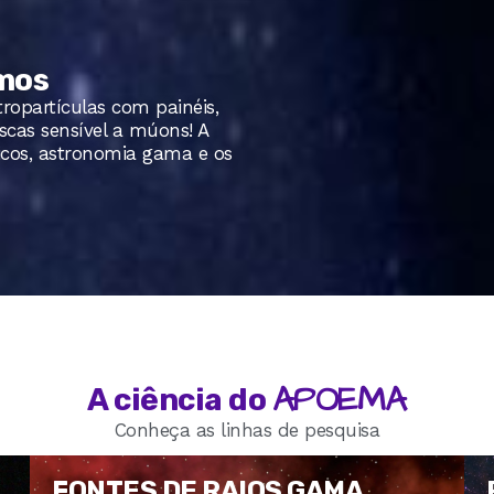
smos
tropartículas com painéis,
cas sensível a múons! A
icos, astronomia gama e os
APOEMA
A ciência do
Conheça as linhas de pesquisa
FONTES DE RAIOS GAMA