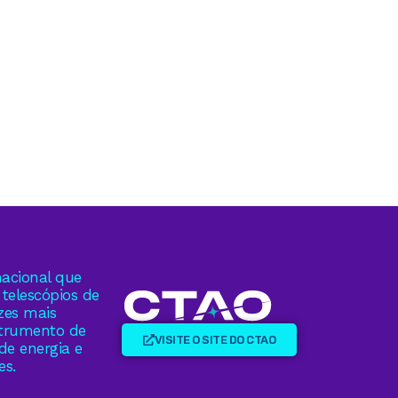
acional que
telescópios de
zes mais
strumento de
VISITE O SITE DO CTAO
de energia e
es.