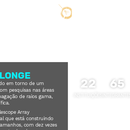
PUBLICAÇÕES
NOVIDADE
A
O universo
 LONGE
22
65
ido em torno de um
com pesquisas nas áreas
INSTITUIÇÕES
INTEGRANTE
opagação de raios gama,
fica.
lescope Array
al que está construindo
 tamanhos
, com dez vezes