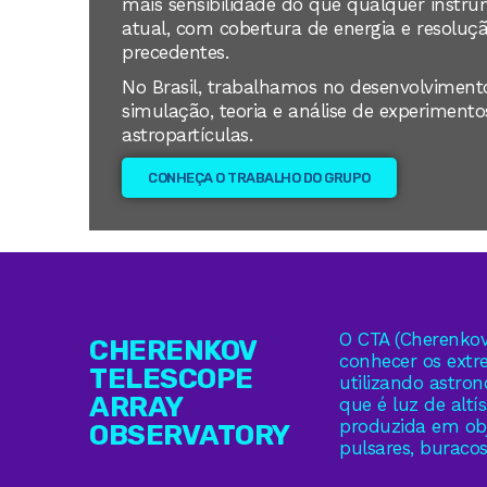
mais sensibilidade do que qualquer instr
atual, com cobertura de energia e resoluç
precedentes.
No Brasil, trabalhamos no desenvolvimento
simulação, teoria e análise de experimentos
astropartículas.
CONHEÇA O TRABALHO DO GRUPO
O CTA (Cherenkov 
CHERENKOV
conhecer os extr
TELESCOPE
utilizando astro
ARRAY
que é luz de altí
produzida em obj
OBSERVATORY
pulsares, buraco