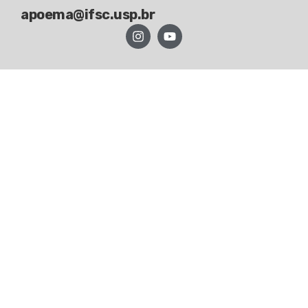
apoema@ifsc.usp.br