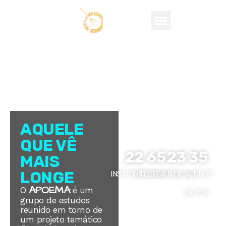
O universo
AQUELE
APOEMA
QUE VÊ
22
65
23
35
MAIS
LONGE
INSTITUIÇÕES
INTEGRANTES
CIENTISTAS
ALUNOS
APOEMA
O
é um
DE PÓS
grupo de estudos
reunido em torno de
um projeto temático