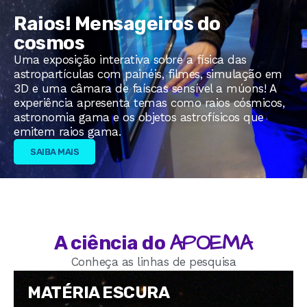
Raios! Mensageiros do
cosmos
Uma exposição interativa sobre a física das
astropartículas com painéis, filmes, simulação em
3D e uma câmara de faíscas sensível a múons! A
experiência apresenta temas como raios cósmicos,
astronomia gama e os objetos astrofísicos que
emitem raios gama.
SAIBA MAIS
APOEMA
A ciência do
Conheça as linhas de pesquisa
MATÉRIA ESCURA