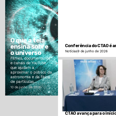
O que a tela
ensina sobre
Conferência do CTAO é a
o universo
Notícias
9 de junho de 2026
Filmes, documentários
e canais do YouTube
que ajudam a
aproximar o público da
astronomia e da física
de partículas...
10 de junho de 2026
CTAO avança para o iníci