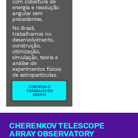
com cobertura de
energia e resolução
angular sem
precedentes.
No Brasil,
trabalhamos no
desenvolvimento,
construção,
otimização,
simulação, teoria e
análise de
experimentos físicos
de astropartículas.
CONHEÇA O
TRABALHO DO
GRUPO
CHERENKOV TELESCOPE
ARRAY OBSERVATORY